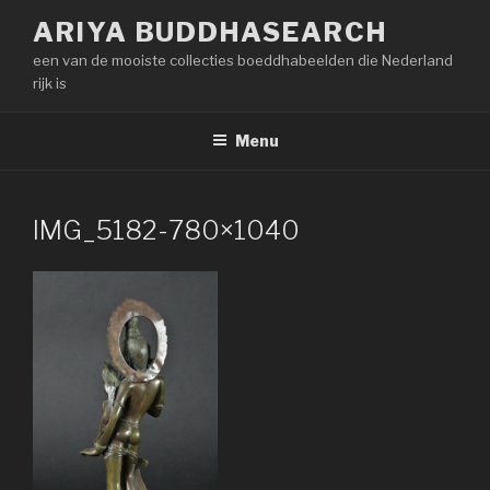
Naar
ARIYA BUDDHASEARCH
de
een van de mooiste collecties boeddhabeelden die Nederland
inhoud
rijk is
springen
Menu
IMG_5182-780×1040