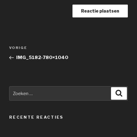
Berichtnavigatie
Vorig
VORIGE
bericht
IMG_5182-780×1040
Zoeken
Zoeke
naar:
RECENTE REACTIES