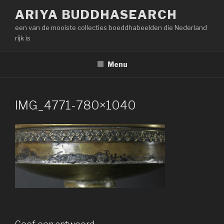
Naar
ARIYA BUDDHASEARCH
de
een van de mooiste collecties boeddhabeelden die Nederland
inhoud
rijk is
springen
Menu
IMG_4771-780×1040