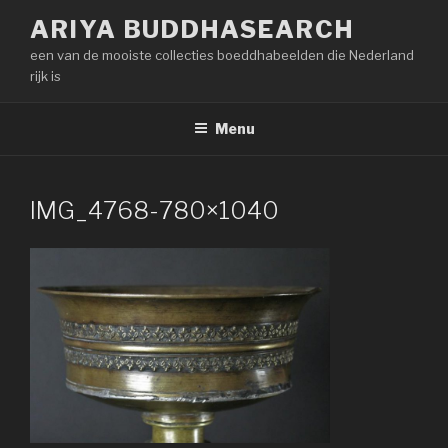
Naar
ARIYA BUDDHASEARCH
de
een van de mooiste collecties boeddhabeelden die Nederland
inhoud
rijk is
springen
Menu
IMG_4768-780×1040