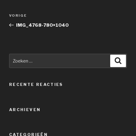
Berichtnavigatie
Vorig
VORIGE
bericht
IMG_4768-780×1040
Zoeken
Zoeke
naar:
RECENTE REACTIES
ARCHIEVEN
CATEGORIEËN