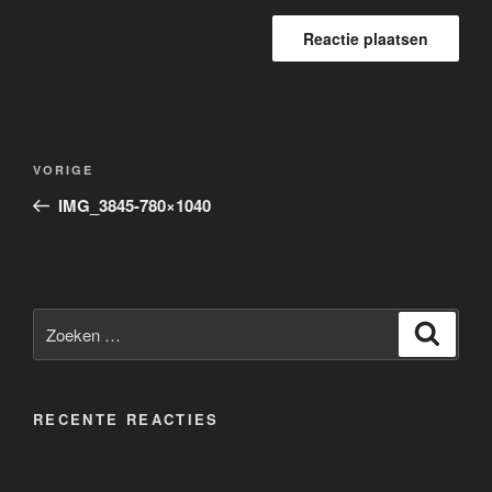
Berichtnavigatie
Vorig
VORIGE
bericht
IMG_3845-780×1040
Zoeken
Zoeke
naar:
RECENTE REACTIES