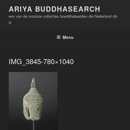
Naar
ARIYA BUDDHASEARCH
de
een van de mooiste collecties boeddhabeelden die Nederland rijk
inhoud
is
springen
Menu
IMG_3845-780×1040