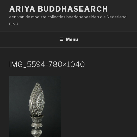
Naar
ARIYA BUDDHASEARCH
de
een van de mooiste collecties boeddhabeelden die Nederland
inhoud
rijk is
springen
Menu
IMG_5594-780×1040