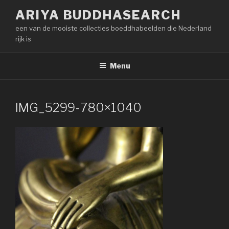
Naar
ARIYA BUDDHASEARCH
de
een van de mooiste collecties boeddhabeelden die Nederland
inhoud
rijk is
springen
Menu
IMG_5299-780×1040