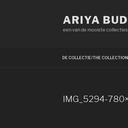
Naar
de
ARIYA BU
inhoud
springen
een van de mooiste collecties
DE COLLECTIE/THE COLLECTION
IMG_5294-780