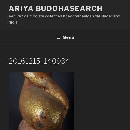
Naar
ARIYA BUDDHASEARCH
de
een van de mooiste collecties boeddhabeelden die Nederland
inhoud
rijk is
springen
Menu
20161215_140934