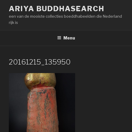
Naar
ARIYA BUDDHASEARCH
de
een van de mooiste collecties boeddhabeelden die Nederland
inhoud
rijk is
springen
Menu
20161215_135950