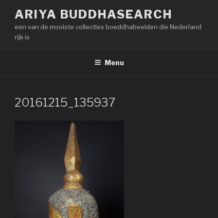
Naar
ARIYA BUDDHASEARCH
de
een van de mooiste collecties boeddhabeelden die Nederland
inhoud
rijk is
springen
Menu
20161215_135937