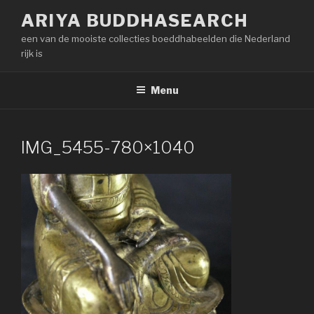
Naar
ARIYA BUDDHASEARCH
de
een van de mooiste collecties boeddhabeelden die Nederland
inhoud
rijk is
springen
Menu
IMG_5455-780×1040