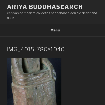
Naar
ARIYA BUDDHASEARCH
de
een van de mooiste collecties boeddhabeelden die Nederland
inhoud
rijk is
springen
Menu
IMG_4015-780×1040