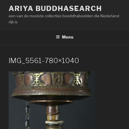
Naar
ARIYA BUDDHASEARCH
de
een van de mooiste collecties boeddhabeelden die Nederland
inhoud
rijk is
springen
Menu
IMG_5561-780×1040