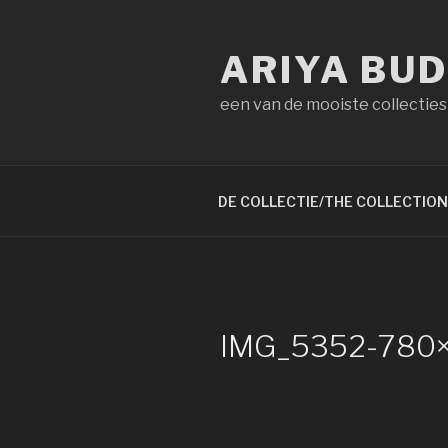
Naar
de
ARIYA BU
inhoud
springen
een van de mooiste collecties
DE COLLECTIE/THE COLLECTION
IMG_5352-780