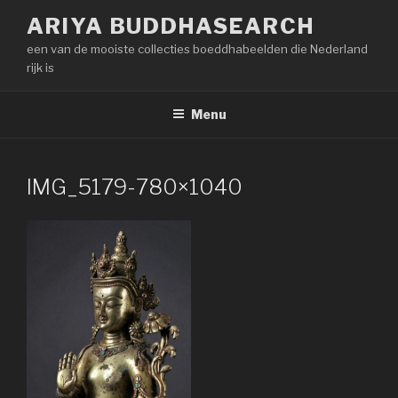
Naar
ARIYA BUDDHASEARCH
de
een van de mooiste collecties boeddhabeelden die Nederland
inhoud
rijk is
springen
Menu
IMG_5179-780×1040