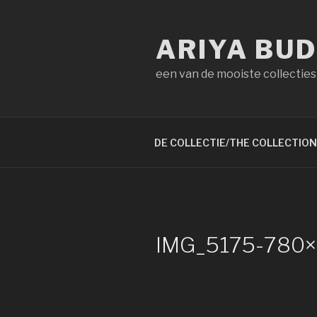
Naar
de
ARIYA BU
inhoud
springen
een van de mooiste collecties
DE COLLECTIE/THE COLLECTION
IMG_5175-780