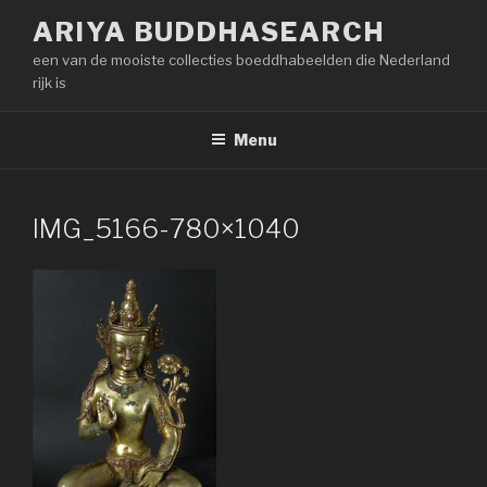
Naar
ARIYA BUDDHASEARCH
de
een van de mooiste collecties boeddhabeelden die Nederland
inhoud
rijk is
springen
Menu
IMG_5166-780×1040