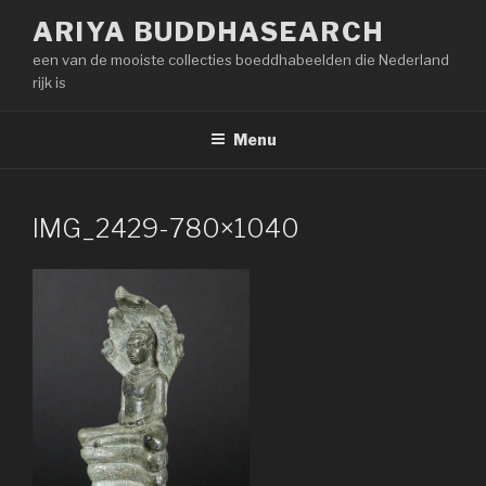
Naar
ARIYA BUDDHASEARCH
de
een van de mooiste collecties boeddhabeelden die Nederland
inhoud
rijk is
springen
Menu
IMG_2429-780×1040