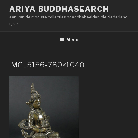
Naar
ARIYA BUDDHASEARCH
de
een van de mooiste collecties boeddhabeelden die Nederland
inhoud
rijk is
springen
Menu
IMG_5156-780×1040