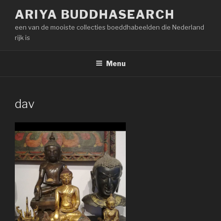
Naar
ARIYA BUDDHASEARCH
de
een van de mooiste collecties boeddhabeelden die Nederland
inhoud
rijk is
springen
Menu
dav