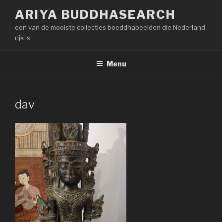
Naar
ARIYA BUDDHASEARCH
de
een van de mooiste collecties boeddhabeelden die Nederland
inhoud
rijk is
springen
Menu
dav