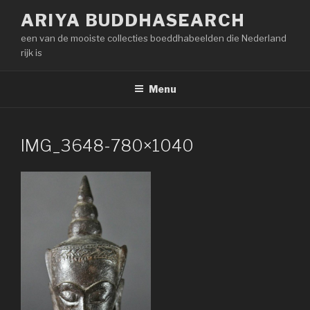
Naar
ARIYA BUDDHASEARCH
de
een van de mooiste collecties boeddhabeelden die Nederland
inhoud
rijk is
springen
Menu
IMG_3648-780×1040