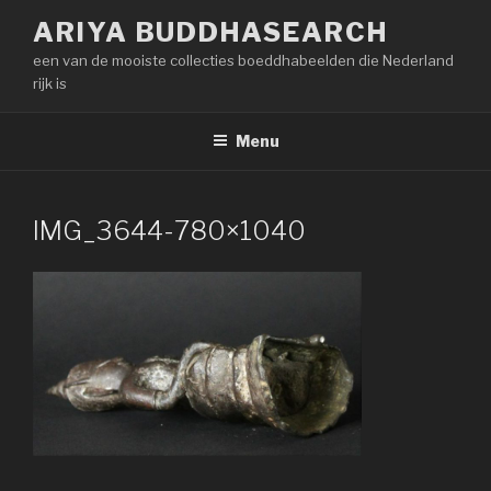
Naar
ARIYA BUDDHASEARCH
de
een van de mooiste collecties boeddhabeelden die Nederland
inhoud
rijk is
springen
Menu
IMG_3644-780×1040