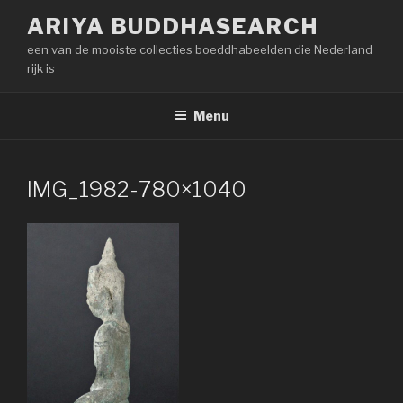
Naar
ARIYA BUDDHASEARCH
de
een van de mooiste collecties boeddhabeelden die Nederland
inhoud
rijk is
springen
Menu
IMG_1982-780×1040