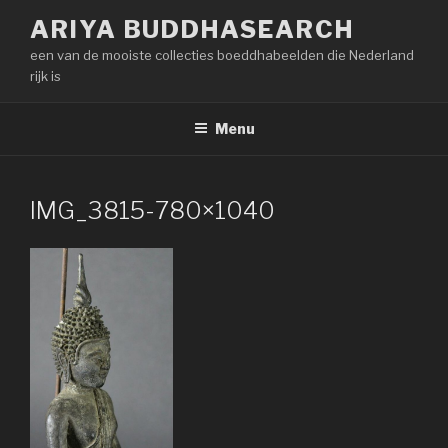
Naar
ARIYA BUDDHASEARCH
de
een van de mooiste collecties boeddhabeelden die Nederland
inhoud
rijk is
springen
Menu
IMG_3815-780×1040