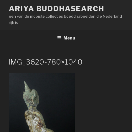
Naar
ARIYA BUDDHASEARCH
de
een van de mooiste collecties boeddhabeelden die Nederland
inhoud
rijk is
springen
Menu
IMG_3620-780×1040