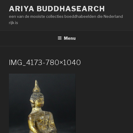
Naar
ARIYA BUDDHASEARCH
de
een van de mooiste collecties boeddhabeelden die Nederland
inhoud
rijk is
springen
Menu
IMG_4173-780×1040