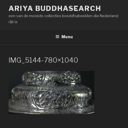
Naar
ARIYA BUDDHASEARCH
de
een van de mooiste collecties boeddhabeelden die Nederland
inhoud
rijk is
springen
Menu
IMG_5144-780×1040