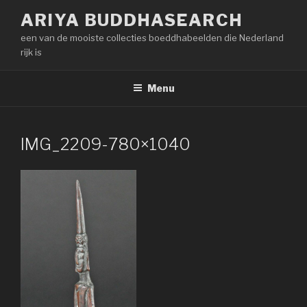
Naar
ARIYA BUDDHASEARCH
de
een van de mooiste collecties boeddhabeelden die Nederland
inhoud
rijk is
springen
Menu
IMG_2209-780×1040