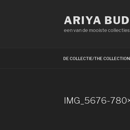
Naar
de
ARIYA BU
inhoud
springen
een van de mooiste collecties
DE COLLECTIE/THE COLLECTION
IMG_5676-780