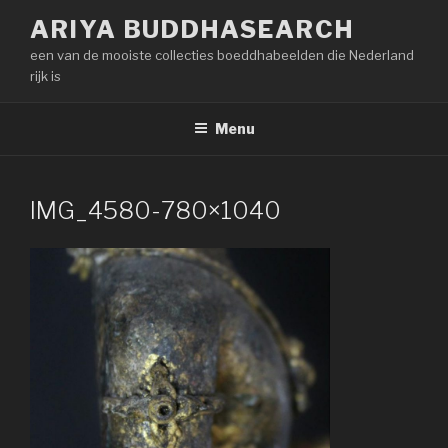
Naar
ARIYA BUDDHASEARCH
de
een van de mooiste collecties boeddhabeelden die Nederland
inhoud
rijk is
springen
Menu
IMG_4580-780×1040