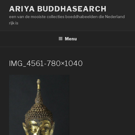
Naar
ARIYA BUDDHASEARCH
de
een van de mooiste collecties boeddhabeelden die Nederland
inhoud
rijk is
springen
Menu
IMG_4561-780×1040