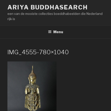
Naar
ARIYA BUDDHASEARCH
de
een van de mooiste collecties boeddhabeelden die Nederland
inhoud
rijk is
springen
Menu
IMG_4555-780×1040