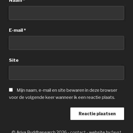
Naam
*
E-mail
*
Site
Mijn naam, e-mail en site bewaren in deze browser
voor de volgende keer wanneer ik een reactie plaats.
© Ariya Buddhasearch 2026 -
contact
- website by
fayst