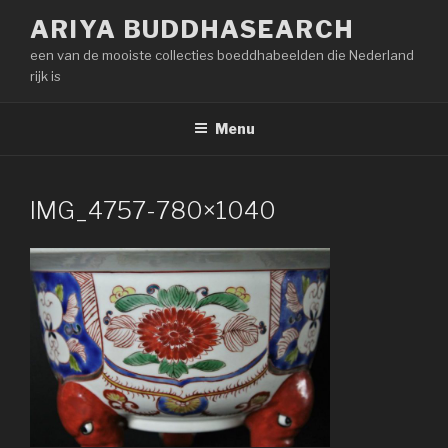
Naar
ARIYA BUDDHASEARCH
de
een van de mooiste collecties boeddhabeelden die Nederland
inhoud
rijk is
springen
Menu
IMG_4757-780×1040