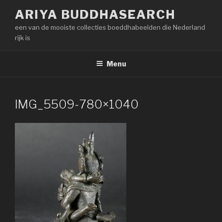
Naar
ARIYA BUDDHASEARCH
de
een van de mooiste collecties boeddhabeelden die Nederland
inhoud
rijk is
springen
Menu
IMG_5509-780×1040