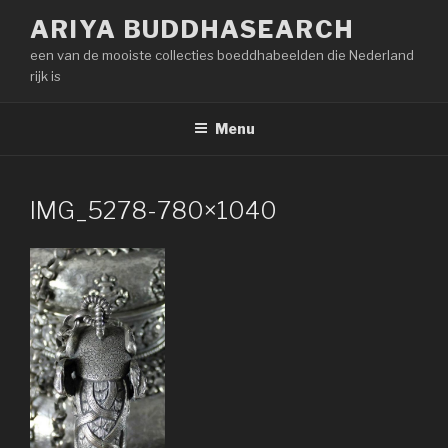
Naar
ARIYA BUDDHASEARCH
de
een van de mooiste collecties boeddhabeelden die Nederland
inhoud
rijk is
springen
Menu
IMG_5278-780×1040