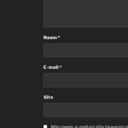
Naam
*
E-mail
*
Site
Mijn naam, e-mail en site bewaren 