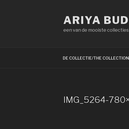
Naar
de
ARIYA BU
inhoud
springen
een van de mooiste collecties
DE COLLECTIE/THE COLLECTION
IMG_5264-780