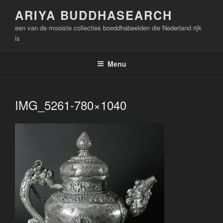
Naar
ARIYA BUDDHASEARCH
de
een van de mooiste collecties boeddhabeelden die Nederland rijk
inhoud
is
springen
Menu
IMG_5261-780×1040