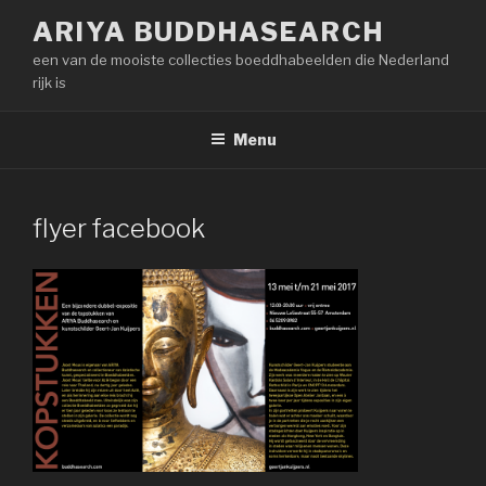
Naar
ARIYA BUDDHASEARCH
de
een van de mooiste collecties boeddhabeelden die Nederland
inhoud
rijk is
springen
Menu
flyer facebook