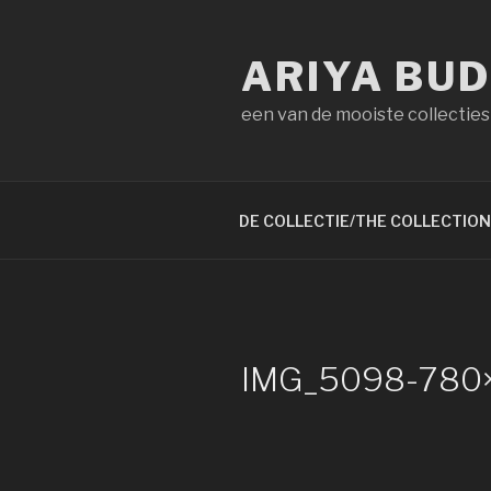
Naar
de
ARIYA BU
inhoud
springen
een van de mooiste collecties
DE COLLECTIE/THE COLLECTION
IMG_5098-780