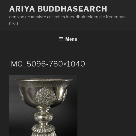
Naar
ARIYA BUDDHASEARCH
de
een van de mooiste collecties boeddhabeelden die Nederland
inhoud
rijk is
springen
Menu
IMG_5096-780×1040