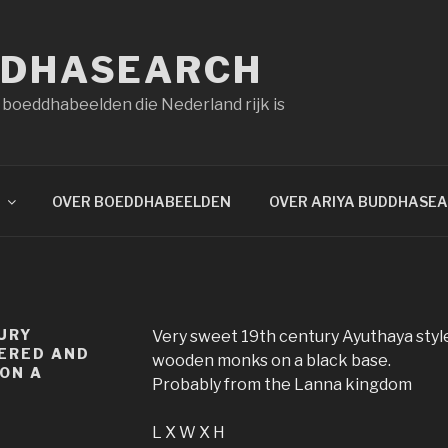
DDHASEARCH
 boeddhabeelden die Nederland rijk is
OVER BOEDDHABEELDEN
OVER ARIYA BUDDHASE
URY
Very sweet 19th century Ayuthaya style
ERED AND
wooden monks on a black base.
ON A
Probably from the Lanna kingdom
L X W X H