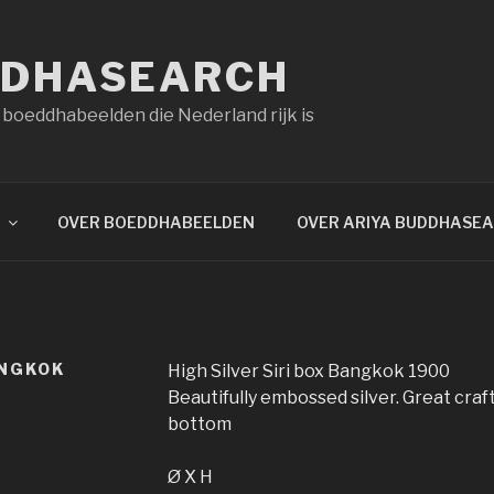
DDHASEARCH
 boeddhabeelden die Nederland rijk is
OVER BOEDDHABEELDEN
OVER ARIYA BUDDHASE
ANGKOK
High Silver Siri box Bangkok 1900
Beautifully embossed silver. Great craf
bottom
Ø X H