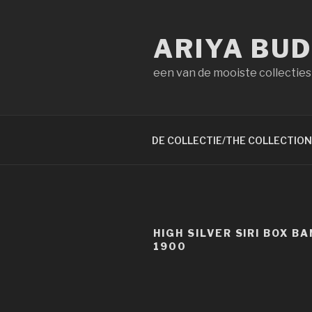
Naar
de
ARIYA BU
inhoud
springen
een van de mooiste collecties
DE COLLECTIE/THE COLLECTION
HIGH SILVER SIRI BOX B
1900