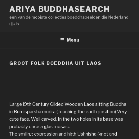
Naar
ARIYA BUDDHASEARCH
de
een van de mooiste collecties boeddhabeelden die Nederland
inhoud
rijk is
springen
Menu
GROOT FOLK BOEDDHA UIT LAOS
Large !9th Century Gilded Wooden Laos sitting Buddha
in Bumisparsha mudra (Touching the earth position) Very
cute face. Well carved. In the two holes in its base was
probably once a glas mosaic.
The smiling expression and high Ushnisha (knot and