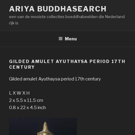
Naar
ARIYA BUDDHASEARCH
de
een van de mooiste collecties boeddhabeelden die Nederland
inhoud
rijk is
springen
Menu
GILDED AMULET AYUTHAYSA PERIOD 17TH
CENTURY
Gilded amulet Ayuthaysa period 17th century
L X W X H
2 x 5.5 x 11.5 cm
0.8 x 22 x 4.5 inch