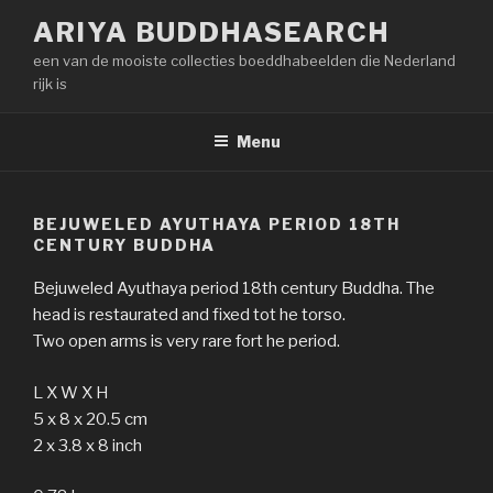
Naar
ARIYA BUDDHASEARCH
de
een van de mooiste collecties boeddhabeelden die Nederland
inhoud
rijk is
springen
Menu
BEJUWELED AYUTHAYA PERIOD 18TH
CENTURY BUDDHA
Bejuweled Ayuthaya period 18th century Buddha. The
head is restaurated and fixed tot he torso.
Two open arms is very rare fort he period.
L X W X H
5 x 8 x 20.5 cm
2 x 3.8 x 8 inch