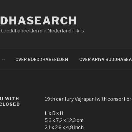
DDHASEARCH
 boeddhabeelden die Nederland rijk is
OVER BOEDDHABEELDEN
OVER ARIYA BUDDHASE
I WITH
19th century Vajrapani with consort b
 CLOSED
L x B x H
5,3 x 7,2 x 12,3 cm
2.1 x 2,8 x 4,8 inch