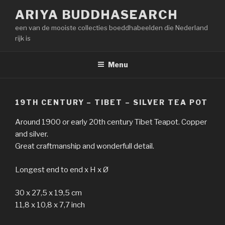
Naar
ARIYA BUDDHASEARCH
de
een van de mooiste collecties boeddhabeelden die Nederland
inhoud
rijk is
springen
Menu
19TH CENTURY – TIBET – SILVER TEA POT
Around 1900 or early 20th century Tibet Teapot. Copper
and silver.
Great craftmanship and wonderfull detail.
Longest end to end x H x Ø
30 x 27,5 x 19,5 cm
11,8 x 10,8 x 7,7 inch