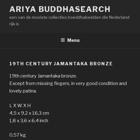
Naar
ARIYA BUDDHASEARCH
de
een van de mooiste collecties boeddhabeelden die Nederland
inhoud
rijk is
springen
Menu
19TH CENTURY JAMANTAKA BRONZE
19th century Jamantaka bronze.
Except from missing fingers, in very good condition and
lovely patina.
L X W X H
4,5 x 9,2 x 16,3 cm
1,8 x 3,6 x 6,4 inch
0,57 kg