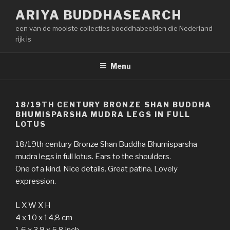
Naar
ARIYA BUDDHASEARCH
de
een van de mooiste collecties boeddhabeelden die Nederland
inhoud
rijk is
springen
Menu
18/19TH CENTURY BRONZE SHAN BUDDHA
BHUMISPARSHA MUDRA LEGS IN FULL
LOTUS
18/19th century Bronze Shan Buddha Bhumisparsha
mudra legs in full lotus. Ears to the shoulders.
One of a kind. Nice details. Great patina. Lovely
expression.
L X W X H
4 x 10 x 14,8 cm
1,6 x 3,9 x 5,8 inch